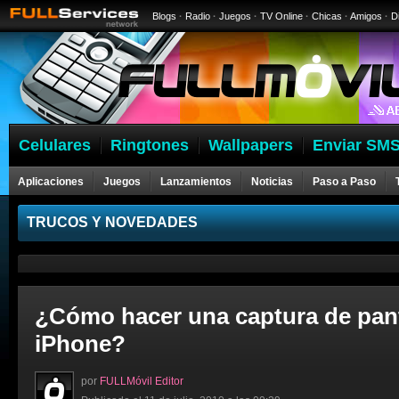
Blogs
·
Radio
·
Juegos
·
TV Online
·
Chicas
·
Amigos
·
D
Celulares
Ringtones
Wallpapers
Enviar SMS
Aplicaciones
Juegos
Lanzamientos
Noticias
Paso a Paso
Celulares
TRUCOS Y NOVEDADES
¿Cómo hacer una captura de pant
iPhone?
por
FULLMóvil Editor