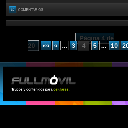
COMENTARIOS
10
Página 4 de
20
««
«
...
3
4
5
...
10
2
Trucos y contenidos para
celulares
.