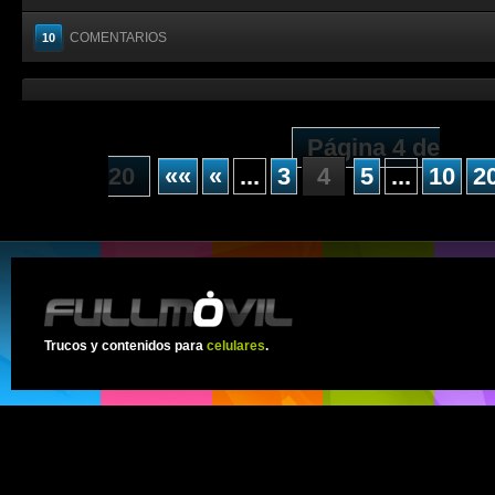
COMENTARIOS
10
Página 4 de
20
««
«
...
3
4
5
...
10
2
Trucos y contenidos para
celulares
.