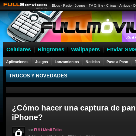
Blogs
·
Radio
·
Juegos
·
TV Online
·
Chicas
·
Amigos
·
D
Celulares
Ringtones
Wallpapers
Enviar SMS
Aplicaciones
Juegos
Lanzamientos
Noticias
Paso a Paso
Celulares
TRUCOS Y NOVEDADES
¿Cómo hacer una captura de pant
iPhone?
por
FULLMóvil Editor