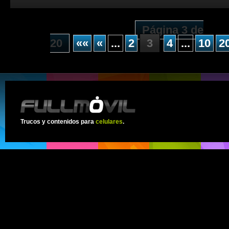
Página 3 de
20
««
«
...
2
3
4
...
10
2
Trucos y contenidos para
celulares
.