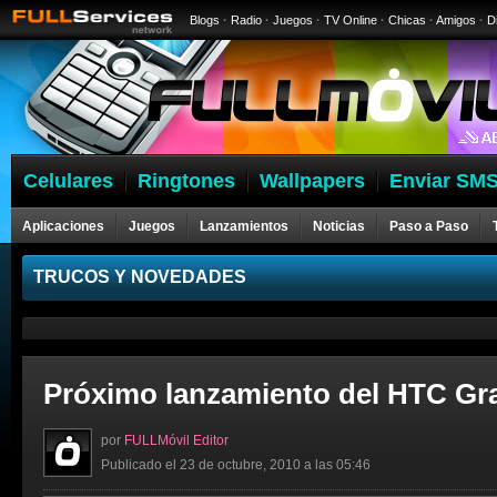
Blogs
·
Radio
·
Juegos
·
TV Online
·
Chicas
·
Amigos
·
D
Celulares
Ringtones
Wallpapers
Enviar SMS
Aplicaciones
Juegos
Lanzamientos
Noticias
Paso a Paso
Celulares
TRUCOS Y NOVEDADES
Próximo lanzamiento del HTC Gra
por
FULLMóvil Editor
Publicado el 23 de octubre, 2010 a las 05:46