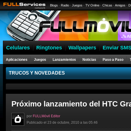
Blogs
·
Radio
·
Juegos
·
TV Online
·
Chicas
·
Amigos
·
D
Celulares
Ringtones
Wallpapers
Enviar SMS
Aplicaciones
Juegos
Lanzamientos
Noticias
Paso a Paso
Celulares
TRUCOS Y NOVEDADES
Próximo lanzamiento del HTC Gra
por
FULLMóvil Editor
Publicado el 23 de octubre, 2010 a las 05:46