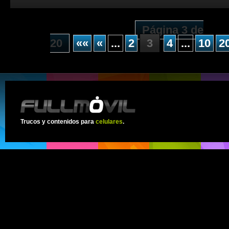
Página 3 de
20
««
«
...
2
3
4
...
10
2
Trucos y contenidos para
celulares
.