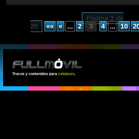
Página 3 de
20
««
«
...
2
3
4
...
10
2
Trucos y contenidos para
celulares
.