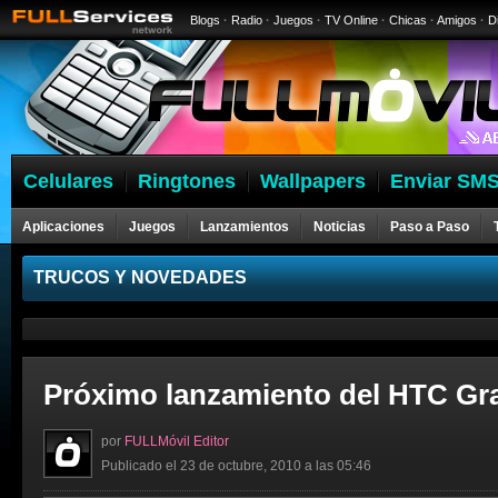
Blogs
·
Radio
·
Juegos
·
TV Online
·
Chicas
·
Amigos
·
D
Celulares
Ringtones
Wallpapers
Enviar SMS
Aplicaciones
Juegos
Lanzamientos
Noticias
Paso a Paso
Celulares
TRUCOS Y NOVEDADES
Próximo lanzamiento del HTC Gra
por
FULLMóvil Editor
Publicado el 23 de octubre, 2010 a las 05:46