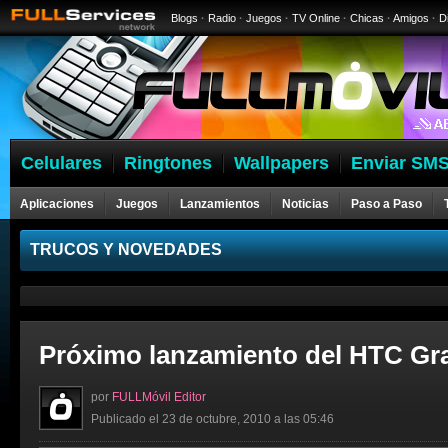
Blogs
·
Radio
·
Juegos
·
TV Online
·
Chicas
·
Amigos
·
D
Celulares
Ringtones
Wallpapers
Enviar SMS
Aplicaciones
Juegos
Lanzamientos
Noticias
Paso a Paso
Celulares
TRUCOS Y NOVEDADES
Próximo lanzamiento del HTC Gra
por
FULLMóvil Editor
Publicado el 23 de octubre, 2010 a las 05:46