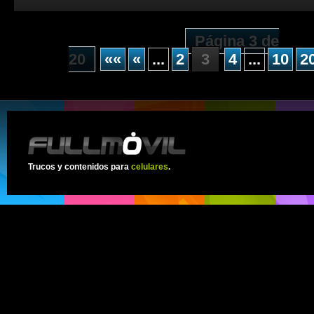
Página 3 de
20
««
«
...
2
3
4
...
10
2
Trucos y contenidos para
celulares
.