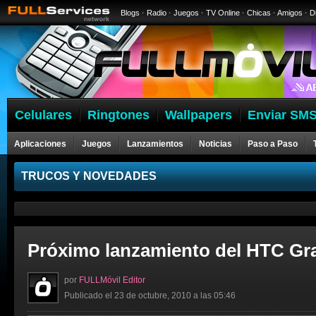
Blogs
·
Radio
·
Juegos
·
TV Online
·
Chicas
·
Amigos
·
D
Celulares
Ringtones
Wallpapers
Enviar SMS
Aplicaciones
Juegos
Lanzamientos
Noticias
Paso a Paso
Celulares
TRUCOS Y NOVEDADES
Próximo lanzamiento del HTC Gra
por
FULLMóvil Editor
Publicado el 23 de octubre, 2010 a las 05:46