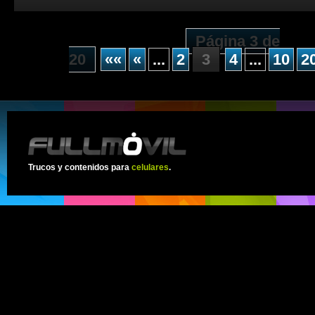
Página 3 de
20
««
«
...
2
3
4
...
10
2
Trucos y contenidos para
celulares
.