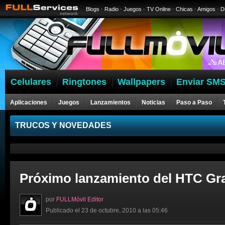
Blogs
·
Radio
·
Juegos
·
TV Online
·
Chicas
·
Amigos
·
D
Celulares
Ringtones
Wallpapers
Enviar SMS
Aplicaciones
Juegos
Lanzamientos
Noticias
Paso a Paso
Celulares
TRUCOS Y NOVEDADES
Próximo lanzamiento del HTC Gra
por
FULLMóvil Editor
Publicado el 23 de octubre, 2010 a las 05:46