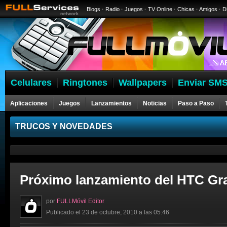
Blogs
·
Radio
·
Juegos
·
TV Online
·
Chicas
·
Amigos
·
D
Celulares
Ringtones
Wallpapers
Enviar SMS
Aplicaciones
Juegos
Lanzamientos
Noticias
Paso a Paso
Celulares
TRUCOS Y NOVEDADES
Próximo lanzamiento del HTC Gra
por
FULLMóvil Editor
Publicado el 23 de octubre, 2010 a las 05:46