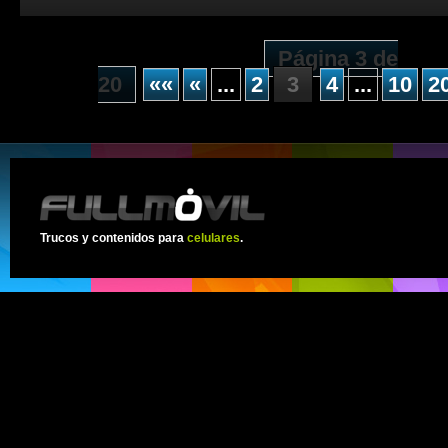
Página 3 de
20
««
«
...
2
3
4
...
10
2
Trucos y contenidos para
celulares
.