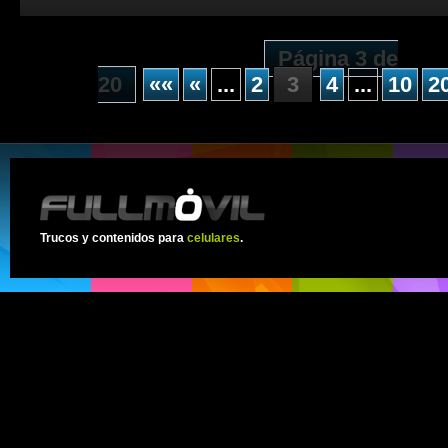
Página 3 de
20
««
«
...
2
3
4
...
10
2
Trucos y contenidos para
celulares
.