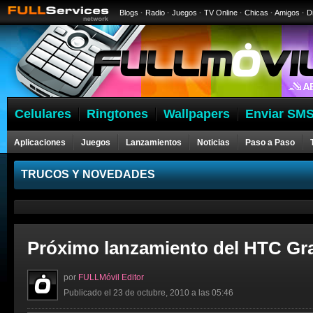
Blogs
·
Radio
·
Juegos
·
TV Online
·
Chicas
·
Amigos
·
D
Celulares
Ringtones
Wallpapers
Enviar SMS
Aplicaciones
Juegos
Lanzamientos
Noticias
Paso a Paso
Celulares
TRUCOS Y NOVEDADES
Próximo lanzamiento del HTC Gra
por
FULLMóvil Editor
Publicado el 23 de octubre, 2010 a las 05:46