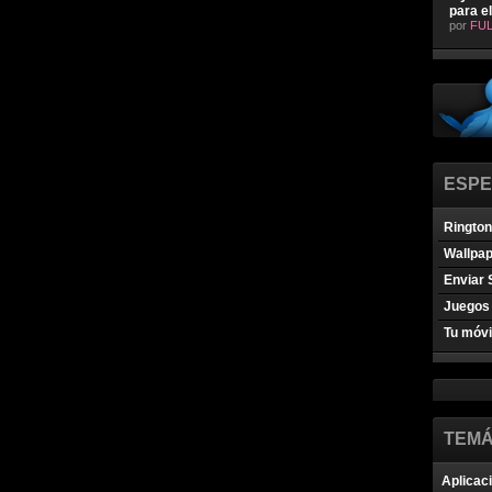
para e
por
FUL
ESPE
Ringto
Wallpa
Enviar 
Juegos 
Tu móvi
TEMÁ
Aplicac