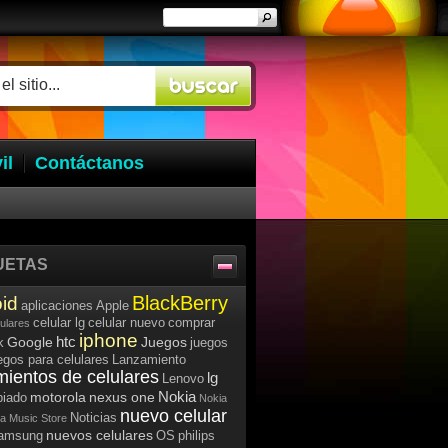
il
Contáctanos
UETAS
BlackBerry
id
aplicaciones
Apple
celular lg
celular nuevo
comprar
lulares
iphone
htc
Google
Juegos
k
juegos
egos para celulares
Lanzamiento
mientos de celulares
lg
Lenovo
Nokia
motorola
nexus one
iado
Nokia
nuevo celular
Noticias
a Music Store
nuevos celulares
samsung
OS
philips