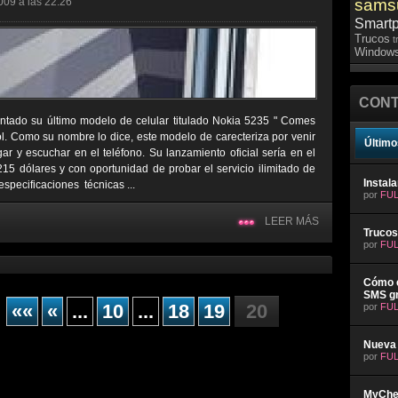
009 a las 22:26
sams
Smart
Trucos
t
Windows
CONT
tado su último modelo de celular titulado Nokia 5235 " Comes
l. Como su nombre lo dice, este modelo de carecteriza por venir
Último
r y escuchar en el teléfono. Su lanzamiento oficial sería en el
5 dólares y con oportunidad de probar el servicio ilimitado de
Instal
specificaciones técnicas ...
por
FUL
LEER MÁS
Trucos
por
FUL
Cómo e
SMS gr
««
«
...
10
...
18
19
20
por
FUL
Nueva 
por
FUL
MyChev