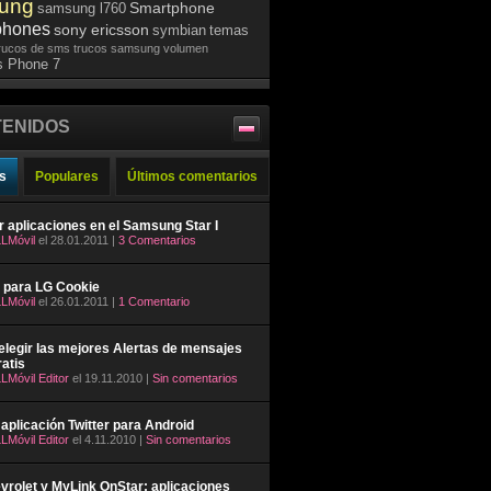
ung
Smartphone
samsung l760
phones
sony ericsson
symbian
temas
rucos de sms
trucos samsung
volumen
 Phone 7
ENIDOS
s
Populares
Últimos comentarios
ar aplicaciones en el Samsung Star I
LMóvil
el 28.01.2011 |
3 Comentarios
 para LG Cookie
LMóvil
el 26.01.2011 |
1 Comentario
legir las mejores Alertas de mensajes
atis
LMóvil Editor
el 19.11.2010 |
Sin comentarios
aplicación Twitter para Android
LMóvil Editor
el 4.11.2010 |
Sin comentarios
rolet y MyLink OnStar: aplicaciones