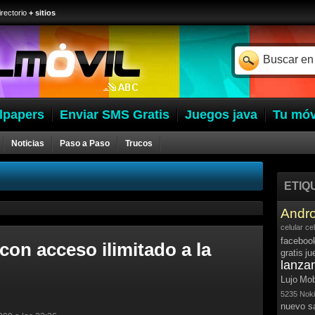
irectorio
+ sitios
lpapers
Enviar SMS Gratis
Juegos java
Tu móv
Noticias
Paso a Paso
Trucos
ETIQ
Andro
celular
ce
faceboo
on acceso ilimitado a la
gratis
ju
lanza
Lujo
Mob
5235
Noki
nuevo 