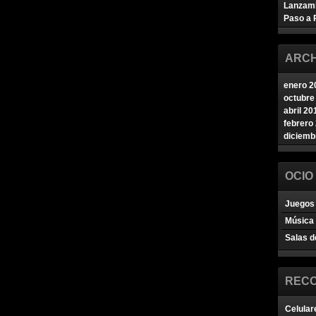
Lanzam
Paso a 
ARCH
enero 2
octubre
abril 20
febrero
diciemb
OCIO
Juegos 
Música
Salas d
REC
Celular