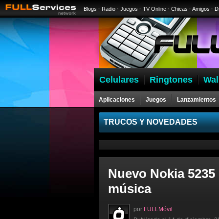
Blogs
·
Radio
·
Juegos
·
TV Online
·
Chicas
·
Amigos
·
D
Celulares
Ringtones
Wal
Aplicaciones
Juegos
Lanzamientos
Celulares
TRUCOS Y NOVEDADES
Nuevo Nokia 5235 c
música
por
FULLMóvil