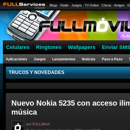
Blogs
·
Radio
·
Juegos
·
TV Online
·
Chicas
·
Amigos
·
D
Celulares
Ringtones
Wallpapers
Enviar SMS
Aplicaciones
Juegos
Lanzamientos
Noticias
Paso a Paso
Celulares
TRUCOS Y NOVEDADES
Nuevo Nokia 5235 con acceso ilim
música
por
FULLMóvil