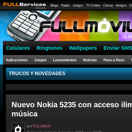
Blogs
·
Radio
·
Juegos
·
TV Online
·
Chicas
·
Amigos
·
D
Celulares
Ringtones
Wallpapers
Enviar SMS
Aplicaciones
Juegos
Lanzamientos
Noticias
Paso a Paso
Celulares
TRUCOS Y NOVEDADES
Nuevo Nokia 5235 con acceso ilim
música
por
FULLMóvil