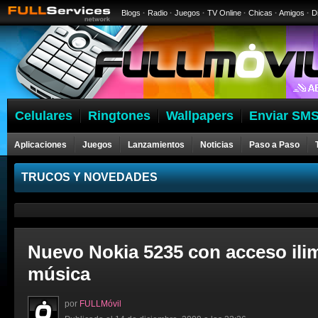
Blogs
·
Radio
·
Juegos
·
TV Online
·
Chicas
·
Amigos
·
D
Celulares
Ringtones
Wallpapers
Enviar SMS
Aplicaciones
Juegos
Lanzamientos
Noticias
Paso a Paso
Celulares
TRUCOS Y NOVEDADES
Nuevo Nokia 5235 con acceso ilim
música
por
FULLMóvil