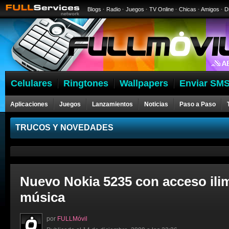
Blogs
·
Radio
·
Juegos
·
TV Online
·
Chicas
·
Amigos
·
D
Celulares
Ringtones
Wallpapers
Enviar SMS
Aplicaciones
Juegos
Lanzamientos
Noticias
Paso a Paso
Celulares
TRUCOS Y NOVEDADES
Nuevo Nokia 5235 con acceso ilim
música
por
FULLMóvil