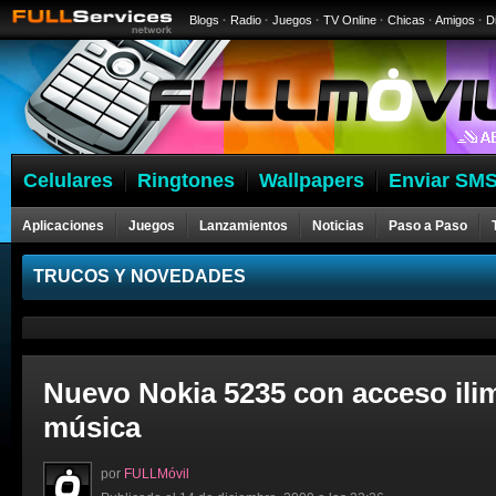
Blogs
·
Radio
·
Juegos
·
TV Online
·
Chicas
·
Amigos
·
D
Celulares
Ringtones
Wallpapers
Enviar SMS
Aplicaciones
Juegos
Lanzamientos
Noticias
Paso a Paso
Celulares
TRUCOS Y NOVEDADES
Nuevo Nokia 5235 con acceso ilim
música
por
FULLMóvil