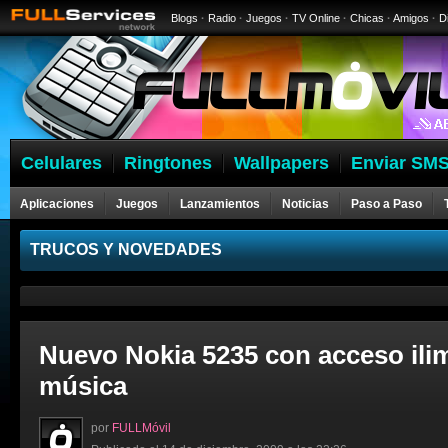
Blogs
·
Radio
·
Juegos
·
TV Online
·
Chicas
·
Amigos
·
D
Celulares
Ringtones
Wallpapers
Enviar SMS
Aplicaciones
Juegos
Lanzamientos
Noticias
Paso a Paso
Celulares
TRUCOS Y NOVEDADES
Nuevo Nokia 5235 con acceso ilim
música
por
FULLMóvil