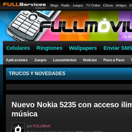
Blogs
·
Radio
·
Juegos
·
TV Online
·
Chicas
·
Amigos
·
D
Celulares
Ringtones
Wallpapers
Enviar SMS
Aplicaciones
Juegos
Lanzamientos
Noticias
Paso a Paso
Celulares
TRUCOS Y NOVEDADES
Nuevo Nokia 5235 con acceso ilim
música
por
FULLMóvil