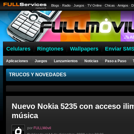
Blogs
·
Radio
·
Juegos
·
TV Online
·
Chicas
·
Amigos
·
D
Celulares
Ringtones
Wallpapers
Enviar SMS
Aplicaciones
Juegos
Lanzamientos
Noticias
Paso a Paso
Celulares
TRUCOS Y NOVEDADES
Nuevo Nokia 5235 con acceso ilim
música
por
FULLMóvil