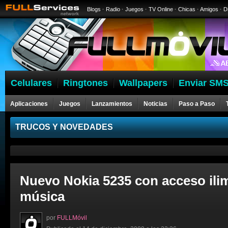
Blogs
·
Radio
·
Juegos
·
TV Online
·
Chicas
·
Amigos
·
D
Celulares
Ringtones
Wallpapers
Enviar SMS
Aplicaciones
Juegos
Lanzamientos
Noticias
Paso a Paso
Celulares
TRUCOS Y NOVEDADES
Nuevo Nokia 5235 con acceso ilim
música
por
FULLMóvil