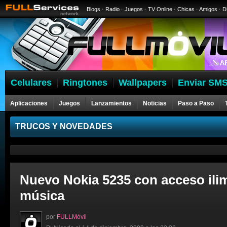
Blogs
·
Radio
·
Juegos
·
TV Online
·
Chicas
·
Amigos
·
D
Celulares
Ringtones
Wallpapers
Enviar SMS
Aplicaciones
Juegos
Lanzamientos
Noticias
Paso a Paso
Celulares
TRUCOS Y NOVEDADES
Nuevo Nokia 5235 con acceso ilim
música
por
FULLMóvil