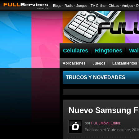
Blogs
·
Radio
·
Juegos
·
TV Online
·
Chicas
·
Amigos
·
D
Celulares
Ringtones
Wal
Aplicaciones
Juegos
Lanzamientos
Celulares
TRUCOS Y NOVEDADES
Nuevo Samsung F
por
FULLMóvil Editor
Publicado el 31 de octubre, 201