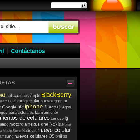
il
Contáctanos
UETAS
BlackBerry
id
aplicaciones
Apple
celular lg
celular nuevo
comprar
lulares
iphone
htc
Google
Juegos
k
juegos
egos para celulares
Lanzamiento
mientos de celulares
lg
Lenovo
Nokia
motorola
nexus one
iado
Nokia
nuevo celular
Noticias
a Music Store
nuevos celulares
samsung
OS
philips