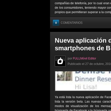
compañías de telefonía, por lo cual eran
de los consumidores, teniendo mayor con
propios que permitieran superar a la comp
COMENTARIOS
0
Nueva aplicación 
smartphones de B
por
FULLMóvil Editor
Publicado el 27 de octubre, 201
Ya está lista la nueva aplicación de Fa
lista la versión beta. Las nuevas caract
modos de visualización de los mensaj
búsqueda de Facebook y la búsqueda univ