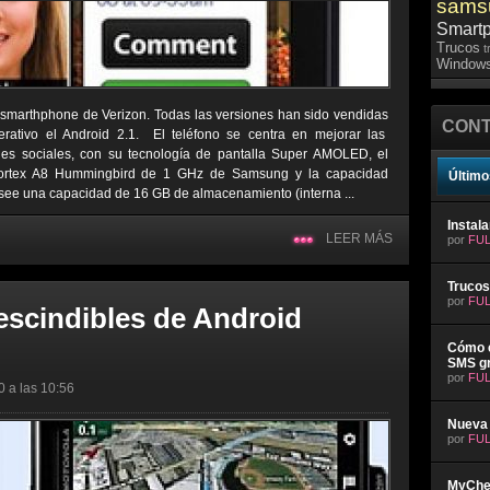
sams
Smart
Trucos
t
Windows
smarthphone de Verizon. Todas las versiones han sido vendidas
CONT
ativo el Android 2.1. El teléfono se centra en mejorar las
edes sociales, con su tecnología de pantalla Super AMOLED, el
 Cortex A8 Hummingbird de 1 GHz de Samsung y la capacidad
Último
posee una capacidad de 16 GB de almacenamiento (interna ...
Instal
LEER MÁS
por
FUL
Trucos
por
FUL
escindibles de Android
Cómo e
SMS gr
por
FUL
0 a las 10:56
Nueva 
por
FUL
MyChev