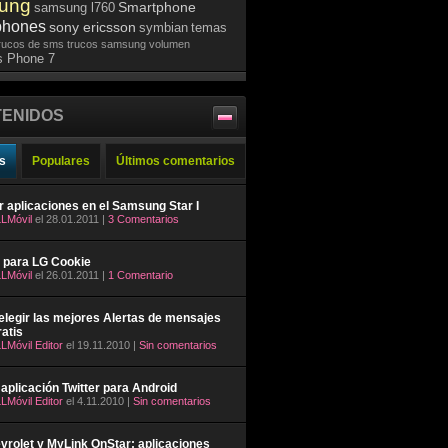
ung
Smartphone
samsung l760
phones
sony ericsson
symbian
temas
rucos de sms
trucos samsung
volumen
 Phone 7
ENIDOS
s
Populares
Últimos comentarios
ar aplicaciones en el Samsung Star I
LMóvil
el 28.01.2011 |
3 Comentarios
 para LG Cookie
LMóvil
el 26.01.2011 |
1 Comentario
legir las mejores Alertas de mensajes
atis
LMóvil Editor
el 19.11.2010 |
Sin comentarios
aplicación Twitter para Android
LMóvil Editor
el 4.11.2010 |
Sin comentarios
rolet y MyLink OnStar: aplicaciones