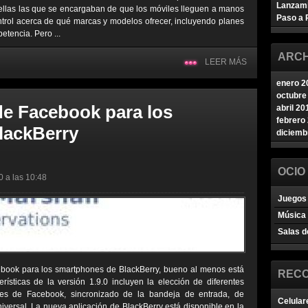
Lanzam
 ellas las que se encargaban de que los móviles lleguen a manos
Paso a 
trol acerca de qué marcas y modelos ofrecer, incluyendo planes
etencia. Pero ...
ARCH
LEER MÁS
enero 2
octubre
de Facebook para los
abril 20
febrero
lackBerry
diciemb
OCIO
0 a las 10:48
Juegos 
Música
Salas d
cebook para los smartphones de BlackBerry, bueno al menos está
REC
erísticas de la versión 1.9.0 incluyen la elección de diferentes
es de Facebook, sincronizado de la bandeja de entrada, de
Celular
ersal. La nueva aplicación de BlackBerry está disponible en la