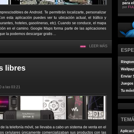
para e
por
FUL
rescisdibles de Android. Te permitirán localizarte, personalizar
on esta aplicación puedes ver tu ubicación actual, el tráfico y
urantes, hoteles, gasolineras, etc). Cuando se conduce, el mapa
ción en el camino. Google Maps forma parte de las aplicaciones
que la podemos descargar gratis ...
LEER MÁS
ESPE
Ringto
s libres
Wallpa
Enviar 
Juegos 
0 a las 03:21
Tu móvi
TEMÁ
s de la telefonía móvil, se llevaba a cabo un sistema de venta en el
Aplicac
os celulares únicamente comercializaban sus productos con las