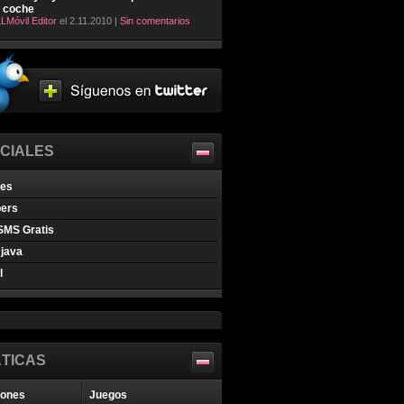
l coche
LMóvil Editor
el 2.11.2010 |
Sin comentarios
CIALES
nes
pers
SMS Gratis
java
l
TICAS
iones
Juegos