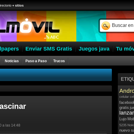
irectorio
+ sitios
lpapers
Enviar SMS Gratis
Juegos java
Tu móv
Noticias
Paso a Paso
Trucos
ETIQ
Andro
celular
ce
faceboo
ascinar
gratis
ju
lanza
Lujo
Mob
0 a las 14:48
5235
Noki
nuevo 