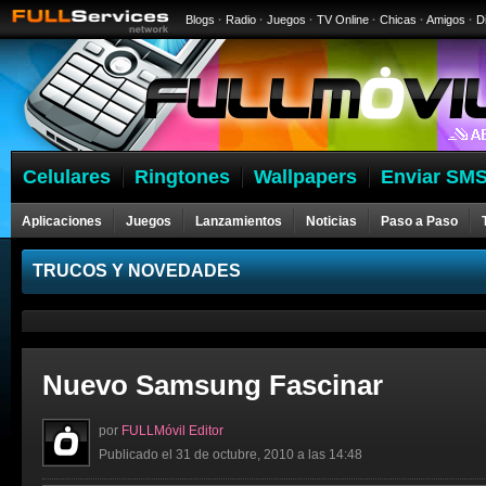
Blogs
·
Radio
·
Juegos
·
TV Online
·
Chicas
·
Amigos
·
D
Celulares
Ringtones
Wallpapers
Enviar SMS
Aplicaciones
Juegos
Lanzamientos
Noticias
Paso a Paso
Celulares
TRUCOS Y NOVEDADES
Nuevo Samsung Fascinar
por
FULLMóvil Editor
Publicado el 31 de octubre, 2010 a las 14:48