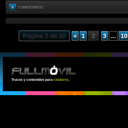
COMENTARIOS
0
Página 2 de 20
«
1
2
3
...
10
Trucos y contenidos para
celulares
.