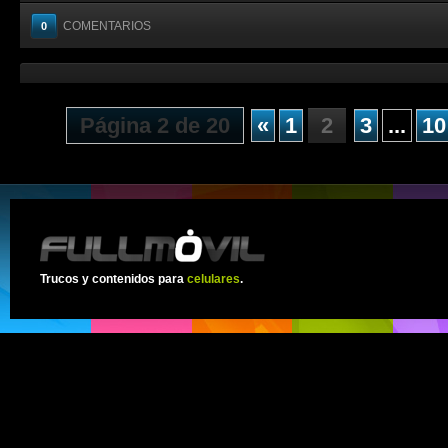
COMENTARIOS
0
Página 2 de 20
«
1
2
3
...
10
Trucos y contenidos para
celulares
.