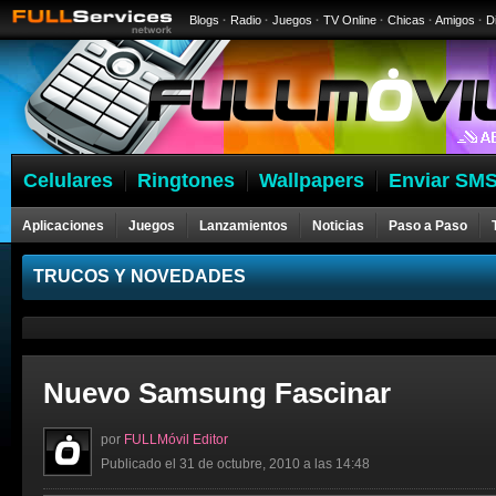
Blogs
·
Radio
·
Juegos
·
TV Online
·
Chicas
·
Amigos
·
D
Celulares
Ringtones
Wallpapers
Enviar SMS
Aplicaciones
Juegos
Lanzamientos
Noticias
Paso a Paso
Celulares
TRUCOS Y NOVEDADES
Nuevo Samsung Fascinar
por
FULLMóvil Editor
Publicado el 31 de octubre, 2010 a las 14:48