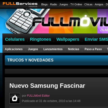
Blogs
·
Radio
·
Juegos
·
TV Online
·
Chicas
·
Amigos
·
D
Celulares
Ringtones
Wallpapers
Enviar SMS
Aplicaciones
Juegos
Lanzamientos
Noticias
Paso a Paso
Celulares
TRUCOS Y NOVEDADES
Nuevo Samsung Fascinar
por
FULLMóvil Editor
Publicado el 31 de octubre, 2010 a las 14:48