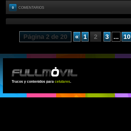
COMENTARIOS
0
Página 2 de 20
«
1
2
3
...
10
Trucos y contenidos para
celulares
.