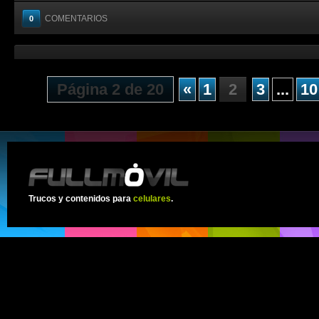
COMENTARIOS
0
Página 2 de 20
«
1
2
3
...
10
Trucos y contenidos para
celulares
.