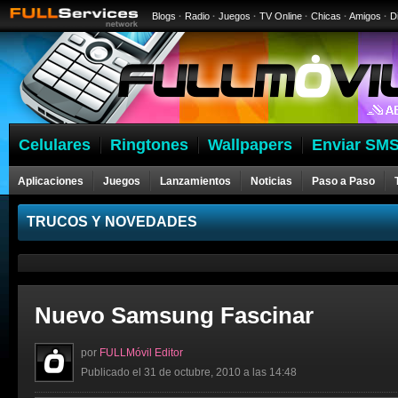
Blogs
·
Radio
·
Juegos
·
TV Online
·
Chicas
·
Amigos
·
D
Celulares
Ringtones
Wallpapers
Enviar SMS
Aplicaciones
Juegos
Lanzamientos
Noticias
Paso a Paso
Celulares
TRUCOS Y NOVEDADES
Nuevo Samsung Fascinar
por
FULLMóvil Editor
Publicado el 31 de octubre, 2010 a las 14:48