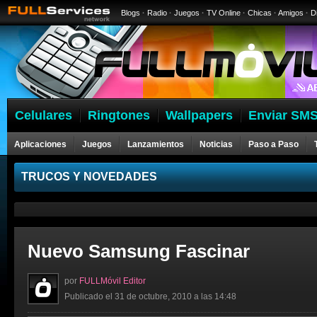
Blogs
·
Radio
·
Juegos
·
TV Online
·
Chicas
·
Amigos
·
D
Celulares
Ringtones
Wallpapers
Enviar SMS
Aplicaciones
Juegos
Lanzamientos
Noticias
Paso a Paso
Celulares
TRUCOS Y NOVEDADES
Nuevo Samsung Fascinar
por
FULLMóvil Editor
Publicado el 31 de octubre, 2010 a las 14:48