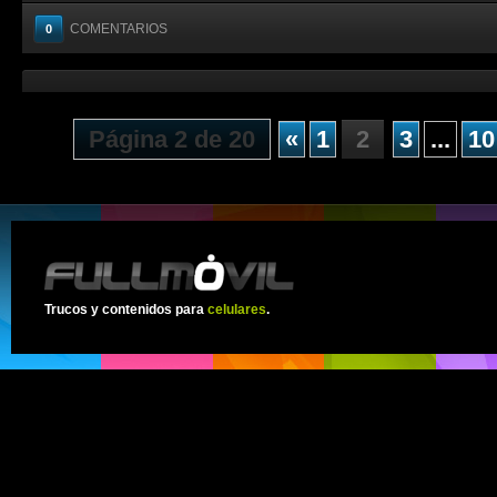
COMENTARIOS
0
Página 2 de 20
«
1
2
3
...
10
Trucos y contenidos para
celulares
.