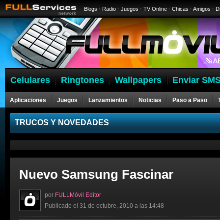
Blogs
·
Radio
·
Juegos
·
TV Online
·
Chicas
·
Amigos
·
D
Celulares
Ringtones
Wallpapers
Enviar SMS
Aplicaciones
Juegos
Lanzamientos
Noticias
Paso a Paso
Celulares
TRUCOS Y NOVEDADES
Nuevo Samsung Fascinar
por
FULLMóvil Editor
Publicado el 31 de octubre, 2010 a las 14:48