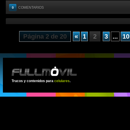
COMENTARIOS
0
Página 2 de 20
«
1
2
3
...
10
Trucos y contenidos para
celulares
.