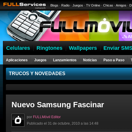
Blogs
·
Radio
·
Juegos
·
TV Online
·
Chicas
·
Amigos
·
D
Celulares
Ringtones
Wallpapers
Enviar SMS
Aplicaciones
Juegos
Lanzamientos
Noticias
Paso a Paso
Celulares
TRUCOS Y NOVEDADES
Nuevo Samsung Fascinar
por
FULLMóvil Editor
Publicado el 31 de octubre, 2010 a las 14:48