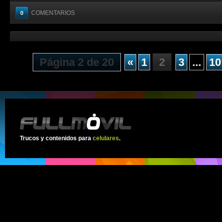
COMENTARIOS
0
Página 2 de 20
«
1
2
3
...
10
Trucos y contenidos para
celulares
.