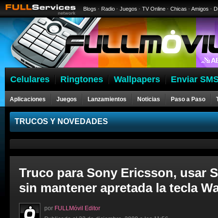
Blogs
·
Radio
·
Juegos
·
TV Online
·
Chicas
·
Amigos
·
D
Celulares
Ringtones
Wallpapers
Enviar SMS
Aplicaciones
Juegos
Lanzamientos
Noticias
Paso a Paso
Celulares
TRUCOS Y NOVEDADES
Truco para Sony Ericsson, usar 
sin mantener apretada la tecla 
por
FULLMóvil Editor