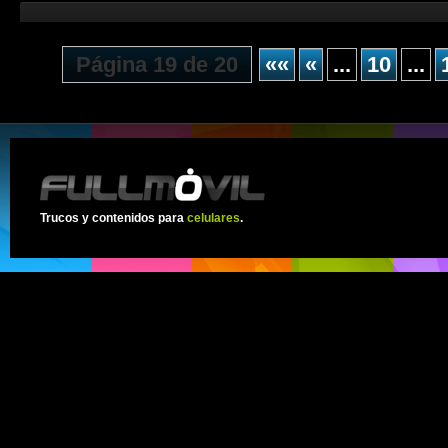
Página 19 de 20
««
«
...
10
...
Trucos y contenidos para
celulares
.