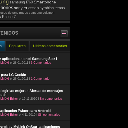
ung
Smartphone
samsung l760
phones
sony ericsson
symbian
temas
rucos de sms
trucos samsung
volumen
 Phone 7
ENIDOS
s
Populares
Últimos comentarios
ar aplicaciones en el Samsung Star I
LMóvil
el 28.01.2011 |
3 Comentarios
 para LG Cookie
LMóvil
el 26.01.2011 |
1 Comentario
legir las mejores Alertas de mensajes
atis
LMóvil Editor
el 19.11.2010 |
Sin comentarios
aplicación Twitter para Android
LMóvil Editor
el 4.11.2010 |
Sin comentarios
rolet y MyLink OnStar: aplicaciones