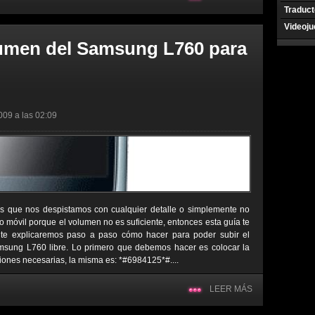
Traduct
Videoj
lumen del Samsung L760 para
009 a las 02:09
s que nos despistamos con cualquier detalle o simplemente no
 móvil porque el volumen no es suficiente, entonces esta guía te
 te explicaremos paso a paso cómo hacer para poder subir el
msung L760 libre. Lo primero que debemos hacer es colocar la
iones necesarias, la misma es: *#6984125*#....
LEER MÁS