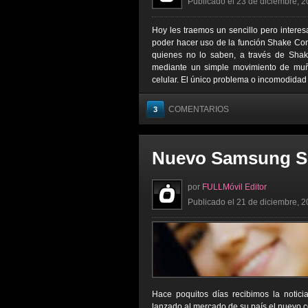
Publicado el 23 de diciembre, 2
Hoy les traemos un sencillo pero interes
poder hacer uso de la función Shake Con
quienes no lo saben, a través de Shak
mediante un simple movimiento de muñ
celular. El único problema o incomodidad 
COMENTARIOS
3
Nuevo Samsung S
por
FULLMóvil Editor
Publicado el 21 de diciembre, 2
Hace poquitos días recibimos la notic
lanzado al mercado de su país el nuevo c