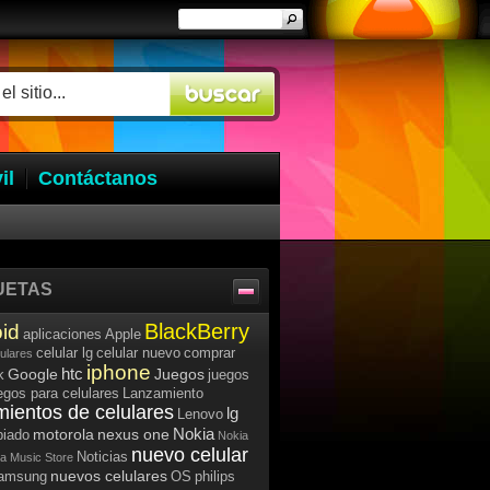
il
Contáctanos
UETAS
BlackBerry
id
aplicaciones
Apple
celular lg
celular nuevo
comprar
lulares
iphone
htc
Google
Juegos
k
juegos
egos para celulares
Lanzamiento
mientos de celulares
lg
Lenovo
Nokia
motorola
nexus one
iado
Nokia
nuevo celular
Noticias
a Music Store
nuevos celulares
samsung
OS
philips