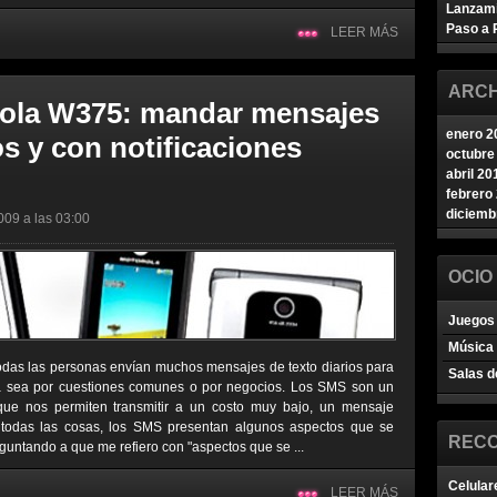
Lanzam
Paso a 
LEER MÁS
ARCH
rola W375: mandar mensajes
enero 2
s y con notificaciones
octubre
abril 20
febrero
diciemb
009 a las 03:00
OCIO
Juegos 
Música
odas las personas envían muchos mensajes de texto diarios para
Salas d
ya sea por cuestiones comunes o por negocios. Los SMS son un
ue nos permiten transmitir a un costo muy bajo, un mensaje
 todas las cosas, los SMS presentan algunos aspectos que se
REC
guntando a que me refiero con "aspectos que se ...
Celular
LEER MÁS