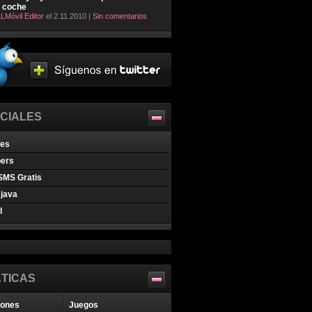
l coche
LMóvil Editor
el 2.11.2010 |
Sin comentarios
CIALES
nes
pers
SMS Gratis
java
l
TICAS
iones
Juegos