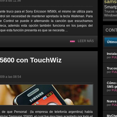
009 a las 11:56
sams
Smart
Trucos
ante truco para el Sony Ericsson W580i, el mismo se utiliza para
t
Windows
trol sin necesidad de mantener apretada la tecla Walkman. Para
e Control se puede ir alternando la canción que escuchamos
eca, además esta opción también funciona en los juegos del
CONT
que esta función presenta es que se necesita ...
LEER MÁS
Último
Instal
por
FUL
5600 con TouchWiz
Trucos
por
FUL
009 a las 08:54
Cómo e
SMS gr
por
FUL
Nueva 
por
FUL
ia de que Personal (la empresa de telefonía argentina) había
MyChev
elular Samsung S5600, el cual fue muy bien aceptado por todo el