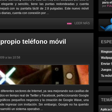
para e
 elegante y sencillo, tiene las puntas redondeadas y cuenta
por
FUL
jará con su pantalla táctil de 2.8 pulgadas. Este nuevo móvil
 diarias, cuenta con conexión por ...
LEER MÁS
propio teléfono móvil
ESPE
Ringto
009 a las 10:58
Wallpa
Enviar 
Juegos 
Tu móvi
iferentes sectores de Internet, ya sea mejorando sus casillas de
dos en tiempo real de Twitter y Facebook, perfeccionando Google
TEMÁ
gráficos pequeños negocios y la creación de Google Wave, una
uede ingresar con invitación. Sin embargo, Google no ha querido
arrolló un sistema operativo ...
Aplicac