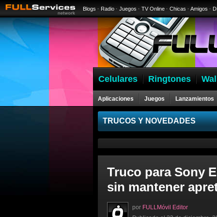
Blogs
·
Radio
·
Juegos
·
TV Online
·
Chicas
·
Amigos
·
D
Celulares
Ringtones
Wal
Aplicaciones
Juegos
Lanzamientos
Celulares
TRUCOS Y NOVEDADES
Truco para Sony E
sin mantener apre
por
FULLMóvil Editor