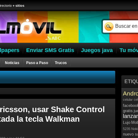
irectorio
+ sitios
lpapers
Enviar SMS Gratis
Juegos java
Tu móv
Noticias
Paso a Paso
Trucos
ETIQ
Andro
celular
ce
faceboo
ricsson, usar Shake Control
gratis
ju
lanza
tada la tecla Walkman
Lujo
Mob
5235
Noki
nuevo 