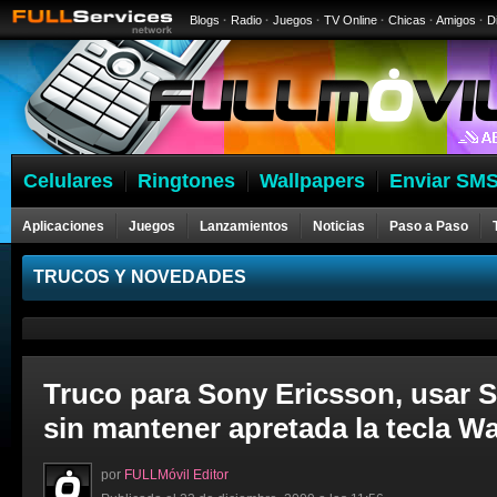
Blogs
·
Radio
·
Juegos
·
TV Online
·
Chicas
·
Amigos
·
D
Celulares
Ringtones
Wallpapers
Enviar SMS
Aplicaciones
Juegos
Lanzamientos
Noticias
Paso a Paso
Celulares
TRUCOS Y NOVEDADES
Truco para Sony Ericsson, usar 
sin mantener apretada la tecla 
por
FULLMóvil Editor