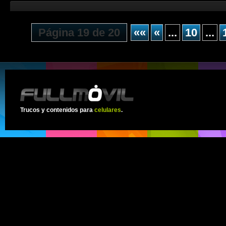
Página 19 de 20
««
«
...
10
...
Trucos y contenidos para
celulares
.