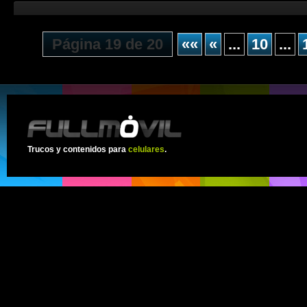
Página 19 de 20
««
«
...
10
...
Trucos y contenidos para
celulares
.