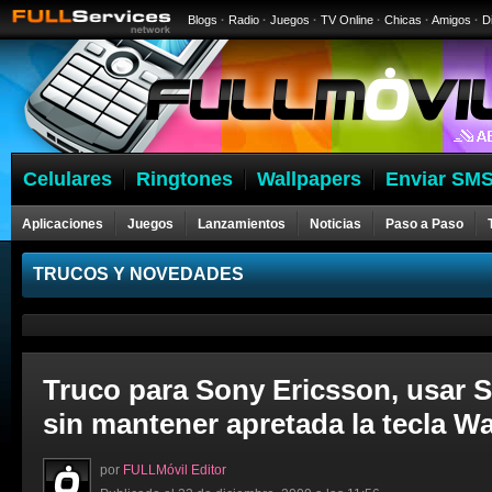
Blogs
·
Radio
·
Juegos
·
TV Online
·
Chicas
·
Amigos
·
D
Celulares
Ringtones
Wallpapers
Enviar SMS
Aplicaciones
Juegos
Lanzamientos
Noticias
Paso a Paso
Celulares
TRUCOS Y NOVEDADES
Truco para Sony Ericsson, usar 
sin mantener apretada la tecla 
por
FULLMóvil Editor