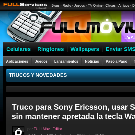
Blogs
·
Radio
·
Juegos
·
TV Online
·
Chicas
·
Amigos
·
D
Celulares
Ringtones
Wallpapers
Enviar SMS
Aplicaciones
Juegos
Lanzamientos
Noticias
Paso a Paso
Celulares
TRUCOS Y NOVEDADES
Truco para Sony Ericsson, usar 
sin mantener apretada la tecla 
por
FULLMóvil Editor