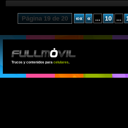
Página 19 de 20
««
«
...
10
...
Trucos y contenidos para
celulares
.