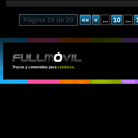
Página 19 de 20
««
«
...
10
...
Trucos y contenidos para
celulares
.