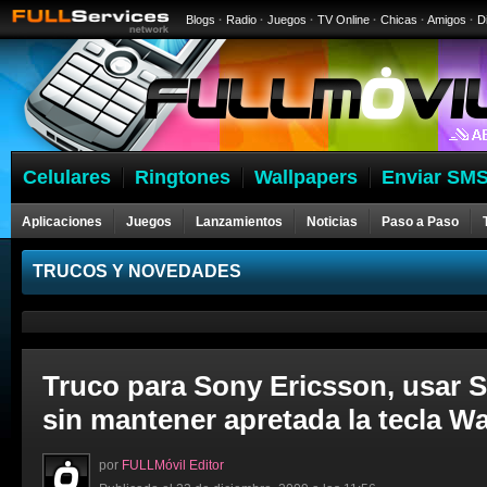
Blogs
·
Radio
·
Juegos
·
TV Online
·
Chicas
·
Amigos
·
D
Celulares
Ringtones
Wallpapers
Enviar SMS
Aplicaciones
Juegos
Lanzamientos
Noticias
Paso a Paso
Celulares
TRUCOS Y NOVEDADES
Truco para Sony Ericsson, usar 
sin mantener apretada la tecla 
por
FULLMóvil Editor