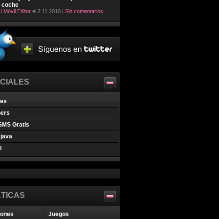
l coche
LMóvil Editor
el 2.11.2010 |
Sin comentarios
CIALES
nes
pers
SMS Gratis
java
l
TICAS
iones
Juegos