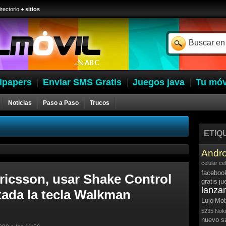
irectorio
+ sitios
lpapers
Enviar SMS Gratis
Juegos java
Tu móv
Noticias
Paso a Paso
Trucos
ETIQ
Andro
celular
ce
faceboo
ricsson, usar Shake Control
gratis
ju
lanza
tada la tecla Walkman
Lujo
Mob
5235
Noki
nuevo 