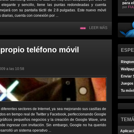
para e
 elegante y sencillo, tiene las puntas redondeadas y cuenta
por
FUL
jará con su pantalla táctil de 2.8 pulgadas. Este nuevo móvil
 diarias, cuenta con conexión por ...
LEER MÁS
propio teléfono móvil
ESPE
Ringto
009 a las 10:58
Wallpa
Enviar 
Juegos 
Tu móvi
iferentes sectores de Internet, ya sea mejorando sus casillas de
dos en tiempo real de Twitter y Facebook, perfeccionando Google
TEMÁ
gráficos pequeños negocios y la creación de Google Wave, una
uede ingresar con invitación. Sin embargo, Google no ha querido
arrolló un sistema operativo ...
Aplicac