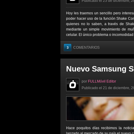
Publicado el 23 de diciembre, 2
Hoy les traemos un sencillo pero interes
poder hacer uso de la función Shake Con
quienes no lo saben, a través de Shak
mediante un simple movimiento de muñ
celular. El único problema o incomodidad 
COMENTARIOS
3
Nuevo Samsung S
por
FULLMóvil Editor
Publicado el 21 de diciembre, 2
Hace poquitos días recibimos la notic
lanzado al mercado de su país el nuevo c