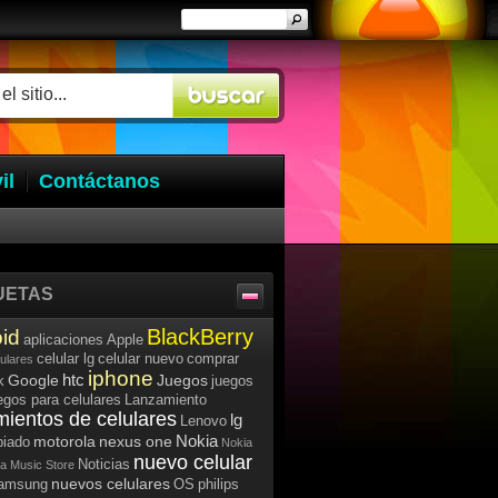
il
Contáctanos
UETAS
BlackBerry
id
aplicaciones
Apple
celular lg
celular nuevo
comprar
lulares
iphone
htc
Google
Juegos
k
juegos
egos para celulares
Lanzamiento
mientos de celulares
lg
Lenovo
Nokia
motorola
nexus one
iado
Nokia
nuevo celular
Noticias
a Music Store
nuevos celulares
samsung
OS
philips