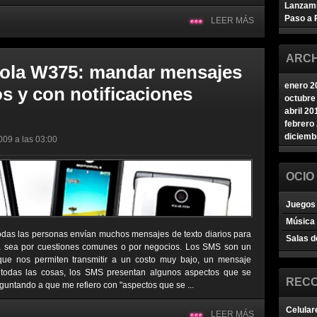
Lanzam
Paso a 
LEER MÁS
ARCH
rola W375: mandar mensajes
enero 2
s y con notificaciones
octubre
abril 20
febrero
diciemb
009 a las 03:00
OCIO
Juegos 
Música
odas las personas envían muchos mensajes de texto diarios para
Salas d
ya sea por cuestiones comunes o por negocios. Los SMS son un
ue nos permiten transmitir a un costo muy bajo, un mensaje
 todas las cosas, los SMS presentan algunos aspectos que se
REC
guntando a que me refiero con "aspectos que se ...
Celular
LEER MÁS