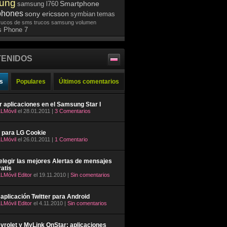
ung
Smartphone
samsung l760
phones
sony ericsson
symbian
temas
rucos de sms
trucos samsung
volumen
 Phone 7
ENIDOS
s
Populares
Últimos comentarios
ar aplicaciones en el Samsung Star I
LMóvil
el 28.01.2011 |
3 Comentarios
 para LG Cookie
LMóvil
el 26.01.2011 |
1 Comentario
legir las mejores Alertas de mensajes
atis
LMóvil Editor
el 19.11.2010 |
Sin comentarios
aplicación Twitter para Android
LMóvil Editor
el 4.11.2010 |
Sin comentarios
rolet y MyLink OnStar: aplicaciones