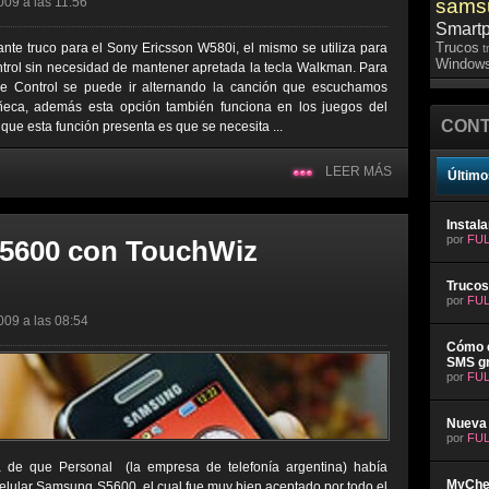
009 a las 11:56
sams
Smart
Trucos
ante truco para el Sony Ericsson W580i, el mismo se utiliza para
t
Windows
trol sin necesidad de mantener apretada la tecla Walkman. Para
e Control se puede ir alternando la canción que escuchamos
eca, además esta opción también funciona en los juegos del
CONT
que esta función presenta es que se necesita ...
LEER MÁS
Último
Instal
por
FUL
5600 con TouchWiz
Trucos
por
FUL
009 a las 08:54
Cómo e
SMS gr
por
FUL
Nueva 
por
FUL
ia de que Personal (la empresa de telefonía argentina) había
MyChev
elular Samsung S5600, el cual fue muy bien aceptado por todo el