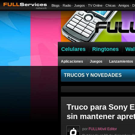
Blogs
·
Radio
·
Juegos
·
TV Online
·
Chicas
·
Amigos
·
D
Celulares
Ringtones
Wal
Aplicaciones
Juegos
Lanzamientos
Celulares
TRUCOS Y NOVEDADES
Truco para Sony E
sin mantener apre
por
FULLMóvil Editor