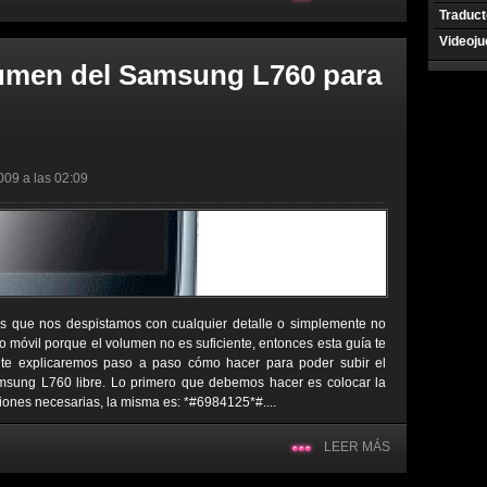
Traduct
Videoj
lumen del Samsung L760 para
009 a las 02:09
s que nos despistamos con cualquier detalle o simplemente no
 móvil porque el volumen no es suficiente, entonces esta guía te
 te explicaremos paso a paso cómo hacer para poder subir el
msung L760 libre. Lo primero que debemos hacer es colocar la
iones necesarias, la misma es: *#6984125*#....
LEER MÁS