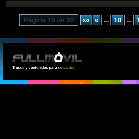
Página 19 de 20
««
«
...
10
...
Trucos y contenidos para
celulares
.