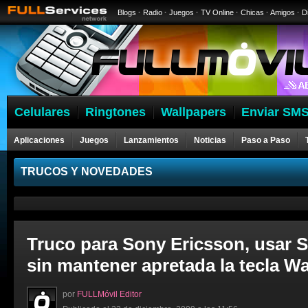
Blogs
·
Radio
·
Juegos
·
TV Online
·
Chicas
·
Amigos
·
D
Celulares
Ringtones
Wallpapers
Enviar SMS
Aplicaciones
Juegos
Lanzamientos
Noticias
Paso a Paso
Celulares
TRUCOS Y NOVEDADES
Truco para Sony Ericsson, usar 
sin mantener apretada la tecla 
por
FULLMóvil Editor