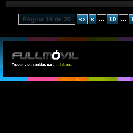
Página 19 de 20
««
«
...
10
...
Trucos y contenidos para
celulares
.