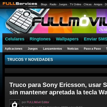
Blogs
·
Radio
·
Juegos
·
TV Online
·
Chicas
·
Amigos
·
D
Celulares
Ringtones
Wallpapers
Enviar SMS
Aplicaciones
Juegos
Lanzamientos
Noticias
Paso a Paso
Celulares
TRUCOS Y NOVEDADES
Truco para Sony Ericsson, usar 
sin mantener apretada la tecla 
por
FULLMóvil Editor