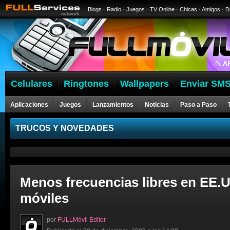
Blogs
·
Radio
·
Juegos
·
TV Online
·
Chicas
·
Amigos
·
D
Celulares
Ringtones
Wallpapers
Enviar SMS
Aplicaciones
Juegos
Lanzamientos
Noticias
Paso a Paso
Celulares
TRUCOS Y NOVEDADES
Menos frecuencias libres en EE.U
móviles
por
FULLMóvil Editor