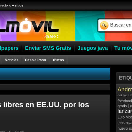
irectorio
+ sitios
lpapers
Enviar SMS Gratis
Juegos java
Tu móv
Noticias
Paso a Paso
Trucos
ETIQ
Andro
celular
ce
faceboo
libres en EE.UU. por los
gratis
ju
lanza
Lujo
Mob
5235
Noki
nuevo 