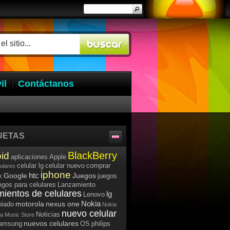
il
Contáctanos
UETAS
BlackBerry
id
aplicaciones
Apple
celular lg
celular nuevo
comprar
lulares
iphone
htc
Google
Juegos
k
juegos
egos para celulares
Lanzamiento
mientos de celulares
lg
Lenovo
Nokia
motorola
nexus one
iado
Nokia
nuevo celular
Noticias
a Music Store
nuevos celulares
samsung
OS
philips