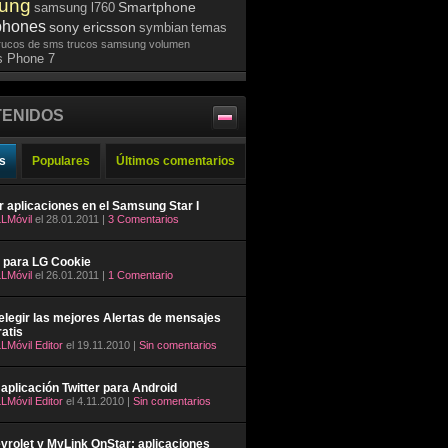
ung
Smartphone
samsung l760
phones
sony ericsson
symbian
temas
rucos de sms
trucos samsung
volumen
 Phone 7
ENIDOS
s
Populares
Últimos comentarios
ar aplicaciones en el Samsung Star I
LMóvil
el 28.01.2011 |
3 Comentarios
 para LG Cookie
LMóvil
el 26.01.2011 |
1 Comentario
legir las mejores Alertas de mensajes
atis
LMóvil Editor
el 19.11.2010 |
Sin comentarios
aplicación Twitter para Android
LMóvil Editor
el 4.11.2010 |
Sin comentarios
rolet y MyLink OnStar: aplicaciones