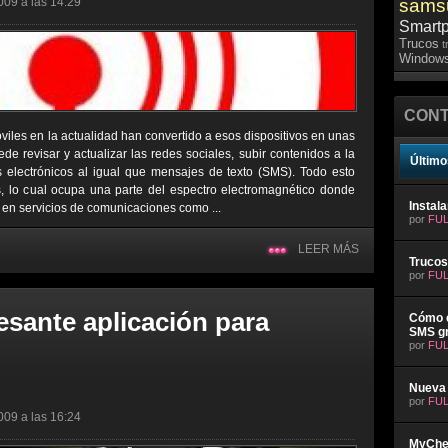
009 a las 14:29
sams
Smart
Trucos
t
Windows
CONT
viles en la actualidad han convertido a esos dispositivos en unas
e revisar y actualizar las redes sociales, subir contenidos a la
Último
s electrónicos al igual que mensajes de texto (SMS). Todo esto
 lo cual ocupa una parte del espectro electromagnético donde
Instal
 en servicios de comunicaciones como ...
por
FUL
LEER MÁS
Trucos
por
FUL
esante aplicación para
Cómo e
SMS gr
por
FUL
Nueva 
por
FUL
009 a las 16:24
MyChev