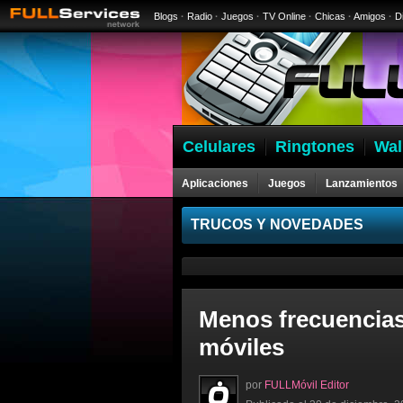
Blogs
·
Radio
·
Juegos
·
TV Online
·
Chicas
·
Amigos
·
D
Celulares
Ringtones
Wal
Aplicaciones
Juegos
Lanzamientos
Celulares
TRUCOS Y NOVEDADES
Menos frecuencias 
móviles
por
FULLMóvil Editor