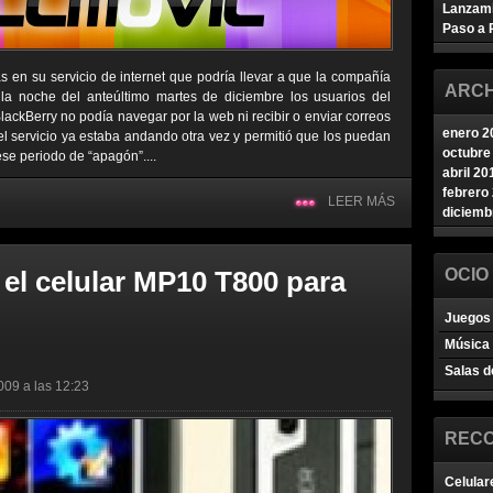
Lanzam
Paso a 
as en su servicio de internet que podría llevar a que la compañía
ARCH
la noche del anteúltimo martes de diciembre los usuarios del
ckBerry no podía navegar por la web ni recibir o enviar correos
enero 2
 el servicio ya estaba andando otra vez y permitió que los puedan
octubre
ese periodo de “apagón”....
abril 20
febrero
LEER MÁS
diciemb
 el celular MP10 T800 para
OCIO
Juegos 
Música
Salas d
009 a las 12:23
REC
Celular