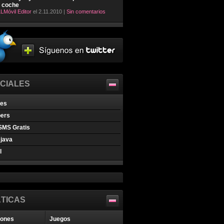
l coche
LMóvil Editor
el 2.11.2010 |
Sin comentarios
CIALES
nes
pers
SMS Gratis
java
l
TICAS
iones
Juegos