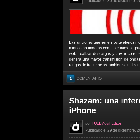
Publicado el 30 de diciembre, 2
Las funciones que tienen los teléfonos mó
mini-computadoras con las cuales se pued
web, realizar descargas y enviar correo
genera una mayor transmisión de ondas,
rangos de frecuencias también se utilizan
COMENTARIO
1
Shazam: una inter
iPhone
por
FULLMóvil Editor
Publicado el 29 de diciembre, 2