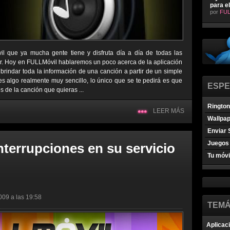
para e
por
FUL
il que ya mucha gente tiene y disfruta día a día de todas las
ar. Hoy en FULLMóvil hablaremos un poco acerca de la aplicación
 brindar toda la información de una canción a partir de un simple
s algo realmente muy sencillo, lo único que se te pedirá es que
ESPE
de la canción que quieras ...
Ringto
LEER MÁS
Wallpa
Enviar 
Juegos 
nterrupciones en su servicio
Tu móvi
009 a las 19:58
TEMÁ
Aplicac