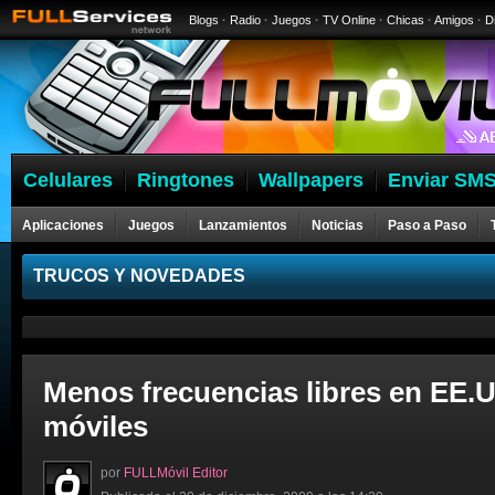
Blogs
·
Radio
·
Juegos
·
TV Online
·
Chicas
·
Amigos
·
D
Celulares
Ringtones
Wallpapers
Enviar SMS
Aplicaciones
Juegos
Lanzamientos
Noticias
Paso a Paso
Celulares
TRUCOS Y NOVEDADES
Menos frecuencias libres en EE.U
móviles
por
FULLMóvil Editor