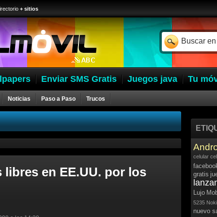
irectorio
+ sitios
lpapers
Enviar SMS Gratis
Juegos java
Tu móv
Noticias
Paso a Paso
Trucos
ETIQ
Andro
celular
ce
faceboo
libres en EE.UU. por los
gratis
ju
lanza
Lujo
Mob
5235
Noki
nuevo 