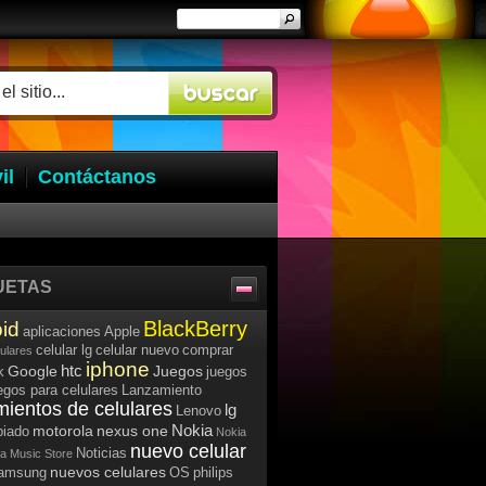
il
Contáctanos
UETAS
BlackBerry
id
aplicaciones
Apple
celular lg
celular nuevo
comprar
lulares
iphone
htc
Google
Juegos
k
juegos
egos para celulares
Lanzamiento
mientos de celulares
lg
Lenovo
Nokia
motorola
nexus one
iado
Nokia
nuevo celular
Noticias
a Music Store
nuevos celulares
samsung
OS
philips