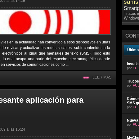
009 a las 14:29
sams
Smart
Trucos
t
Windows
CONT
viles en la actualidad han convertido a esos dispositivos en unas
e revisar y actualizar las redes sociales, subir contenidos a la
Último
s electrónicos al igual que mensajes de texto (SMS). Todo esto
 lo cual ocupa una parte del espectro electromagnético donde
Instal
 en servicios de comunicaciones como ...
por
FUL
LEER MÁS
Trucos
por
FUL
esante aplicación para
Cómo e
SMS gr
por
FUL
Nueva 
por
FUL
009 a las 16:24
MyChev