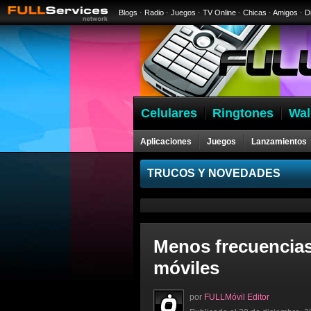
Blogs
·
Radio
·
Juegos
·
TV Online
·
Chicas
·
Amigos
·
D
Celulares
Ringtones
Wal
Aplicaciones
Juegos
Lanzamientos
Celulares
TRUCOS Y NOVEDADES
Menos frecuencias 
móviles
por
FULLMóvil Editor