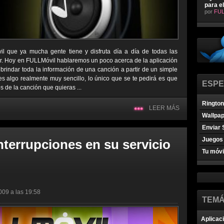
para e
por
FUL
il que ya mucha gente tiene y disfruta día a día de todas las
ar. Hoy en FULLMóvil hablaremos un poco acerca de la aplicación
 brindar toda la información de una canción a partir de un simple
s algo realmente muy sencillo, lo único que se te pedirá es que
ESPE
de la canción que quieras ...
Ringto
LEER MÁS
Wallpa
Enviar 
Juegos 
nterrupciones en su servicio
Tu móvi
009 a las 19:58
TEMÁ
Aplicac