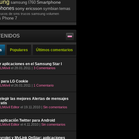
ung
Smartphone
samsung l760
phones
sony ericsson
symbian
temas
rucos de sms
trucos samsung
volumen
 Phone 7
ENIDOS
s
Populares
Últimos comentarios
ar aplicaciones en el Samsung Star I
LMóvil
el 28.01.2011 |
3 Comentarios
 para LG Cookie
LMóvil
el 26.01.2011 |
1 Comentario
legir las mejores Alertas de mensajes
atis
LMóvil Editor
el 19.11.2010 |
Sin comentarios
aplicación Twitter para Android
LMóvil Editor
el 4.11.2010 |
Sin comentarios
rolet y MyLink OnStar: aplicaciones