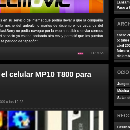
Lanzam
Paso a 
as en su servicio de internet que podría llevar a que la compañía
ARCH
la noche del anteúltimo martes de diciembre los usuarios del
ckBerry no podía navegar por la web ni recibir o enviar correos
enero 2
 el servicio ya estaba andando otra vez y permitió que los puedan
octubre
ese periodo de “apagón”....
abril 20
febrero
LEER MÁS
diciemb
 el celular MP10 T800 para
OCIO
Juegos 
Música
Salas d
009 a las 12:23
REC
Celular