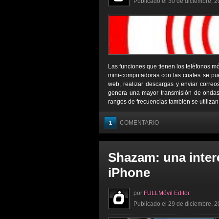
Publicado el 30 de diciembre, 2
Las funciones que tienen los teléfonos mó
mini-computadoras con las cuales se pued
web, realizar descargas y enviar correo
genera una mayor transmisión de ondas,
rangos de frecuencias también se utilizan
COMENTARIO
1
Shazam: una inter
iPhone
por
FULLMóvil Editor
Publicado el 29 de diciembre, 2