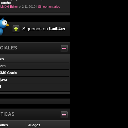
l coche
LMóvil Editor
el 2.11.2010 |
Sin comentarios
CIALES
nes
pers
SMS Gratis
java
l
TICAS
iones
Juegos