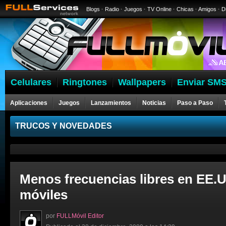
Blogs
·
Radio
·
Juegos
·
TV Online
·
Chicas
·
Amigos
·
D
Celulares
Ringtones
Wallpapers
Enviar SMS
Aplicaciones
Juegos
Lanzamientos
Noticias
Paso a Paso
Celulares
TRUCOS Y NOVEDADES
Menos frecuencias libres en EE.U
móviles
por
FULLMóvil Editor