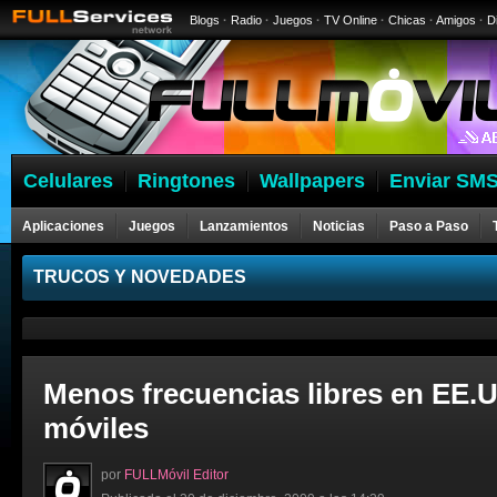
Blogs
·
Radio
·
Juegos
·
TV Online
·
Chicas
·
Amigos
·
D
Celulares
Ringtones
Wallpapers
Enviar SMS
Aplicaciones
Juegos
Lanzamientos
Noticias
Paso a Paso
Celulares
TRUCOS Y NOVEDADES
Menos frecuencias libres en EE.U
móviles
por
FULLMóvil Editor