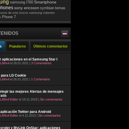
ung
Smartphone
samsung l760
phones
sony ericsson
symbian
temas
rucos de sms
trucos samsung
volumen
 Phone 7
ENIDOS
s
Populares
Últimos comentarios
ar aplicaciones en el Samsung Star I
LMóvil
el 28.01.2011 |
3 Comentarios
 para LG Cookie
LMóvil
el 26.01.2011 |
1 Comentario
legir las mejores Alertas de mensajes
atis
LMóvil Editor
el 19.11.2010 |
Sin comentarios
aplicación Twitter para Android
LMóvil Editor
el 4.11.2010 |
Sin comentarios
rolet y MyLink OnStar: aplicaciones