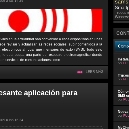
009 a las 14:29
sams
Smart
Trucos
t
Windows
CONT
viles en la actualidad han convertido a esos dispositivos en unas
e revisar y actualizar las redes sociales, subir contenidos a la
Último
s electrónicos al igual que mensajes de texto (SMS). Todo esto
 lo cual ocupa una parte del espectro electromagnético donde
Instal
 en servicios de comunicaciones como ...
por
FUL
LEER MÁS
Trucos
por
FUL
esante aplicación para
Cómo e
SMS gr
por
FUL
Nueva 
por
FUL
009 a las 16:24
MyChev