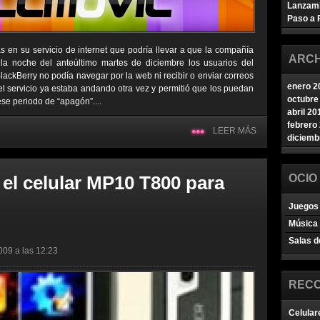
Lanzam
Paso a 
as en su servicio de internet que podría llevar a que la compañía
ARCH
la noche del anteúltimo martes de diciembre los usuarios del
ckBerry no podía navegar por la web ni recibir o enviar correos
enero 2
 el servicio ya estaba andando otra vez y permitió que los puedan
octubre
ese periodo de “apagón”....
abril 20
febrero
LEER MÁS
diciemb
 el celular MP10 T800 para
OCIO
Juegos 
Música
Salas d
009 a las 12:23
REC
Celular