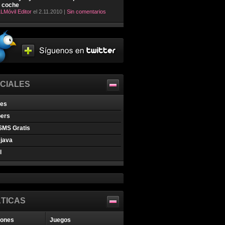
l coche
LMóvil Editor
el 2.11.2010 |
Sin comentarios
CIALES
nes
pers
SMS Gratis
java
l
TICAS
iones
Juegos