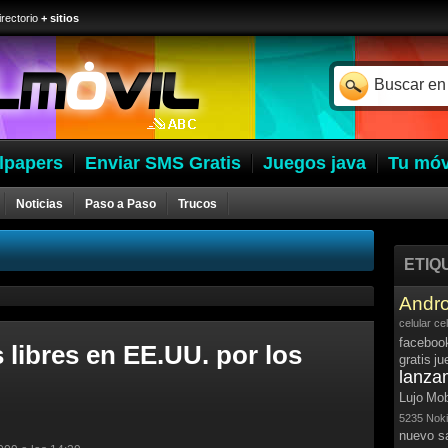
irectorio
+ sitios
lpapers
Enviar SMS Gratis
Juegos java
Tu móv
Noticias
Paso a Paso
Trucos
ETIQ
Andro
celular
ce
faceboo
libres en EE.UU. por los
gratis
ju
lanza
Lujo
Mob
5235
Noki
nuevo 