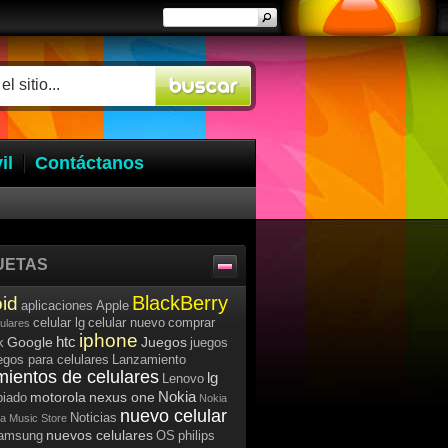
il
Contáctanos
UETAS
BlackBerry
id
aplicaciones
Apple
celular lg
celular nuevo
comprar
lulares
iphone
htc
Google
Juegos
k
juegos
egos para celulares
Lanzamiento
mientos de celulares
lg
Lenovo
Nokia
motorola
nexus one
iado
Nokia
nuevo celular
Noticias
a Music Store
nuevos celulares
samsung
OS
philips