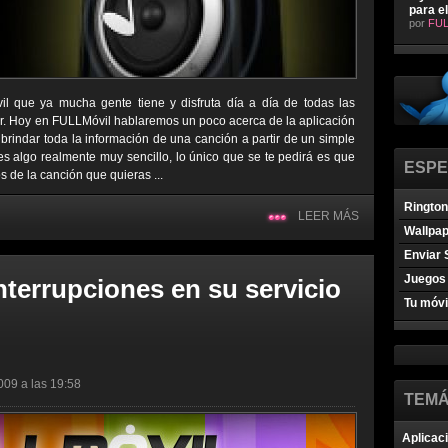
para e
por
FUL
il que ya mucha gente tiene y disfruta día a día de todas las
ar. Hoy en FULLMóvil hablaremos un poco acerca de la aplicación
 brindar toda la información de una canción a partir de un simple
s algo realmente muy sencillo, lo único que se te pedirá es que
ESPE
de la canción que quieras ...
Ringto
LEER MÁS
Wallpa
Enviar 
Juegos 
nterrupciones en su servicio
Tu móvi
009 a las 19:58
TEMÁ
Aplicac