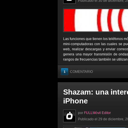
Publicado el 30 de diciembre, 2
Las funciones que tienen los teléfonos mó
mini-computadoras con las cuales se pued
web, realizar descargas y enviar correo
genera una mayor transmisión de ondas,
rangos de frecuencias también se utilizan
COMENTARIO
1
Shazam: una inter
iPhone
por
FULLMóvil Editor
Publicado el 29 de diciembre, 2