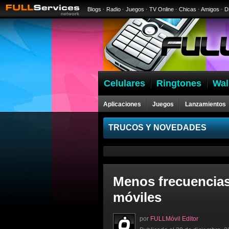
Blogs
·
Radio
·
Juegos
·
TV Online
·
Chicas
·
Amigos
·
D
Celulares
Ringtones
Wal
Aplicaciones
Juegos
Lanzamientos
Celulares
TRUCOS Y NOVEDADES
Menos frecuencias 
móviles
por
FULLMóvil Editor