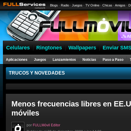
Blogs
·
Radio
·
Juegos
·
TV Online
·
Chicas
·
Amigos
·
D
Celulares
Ringtones
Wallpapers
Enviar SMS
Aplicaciones
Juegos
Lanzamientos
Noticias
Paso a Paso
Celulares
TRUCOS Y NOVEDADES
Menos frecuencias libres en EE.U
móviles
por
FULLMóvil Editor