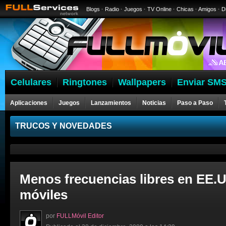
Blogs
·
Radio
·
Juegos
·
TV Online
·
Chicas
·
Amigos
·
D
Celulares
Ringtones
Wallpapers
Enviar SMS
Aplicaciones
Juegos
Lanzamientos
Noticias
Paso a Paso
Celulares
TRUCOS Y NOVEDADES
Menos frecuencias libres en EE.U
móviles
por
FULLMóvil Editor