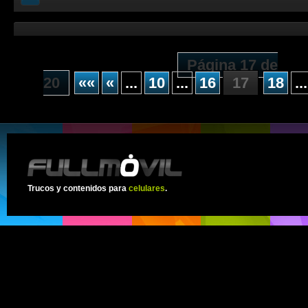
Página 17 de
20
««
«
...
10
...
16
17
18
...
Trucos y contenidos para
celulares
.