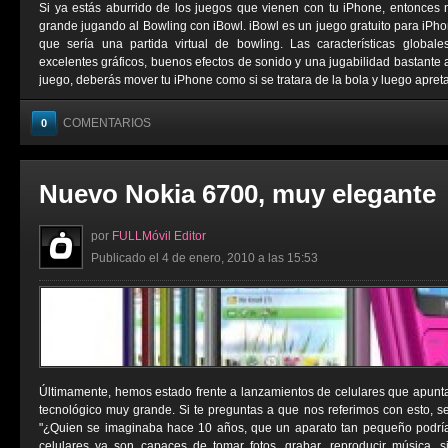
Si ya estás aburrido de los juegos que vienen con tu iPhone, entonces 
grande jugando al Bowling con iBowl. iBowl es un juego gratuito para iPho
que sería una partida virtual de bowling. Las características globa
excelentes gráficos, buenos efectos de sonido y una jugabilidad bastante 
juego, deberás mover tu iPhone como si se tratara de la bola y luego apretar
COMENTARIOS
0
Nuevo Nokia 6700, muy elegante
por
FULLMóvil Editor
Publicado el 4 de enero, 2010 a las 15:53
Últimamente, hemos estado frente a lanzamientos de celulares que apunt
tecnológico muy grande. Si te preguntas a que nos referimos con esto, se
"¿Quien se imaginaba hace 10 años, que un aparato tan pequeño podría 
celulares ya son capaces de tomar fotos, grabar, reproducir música, si