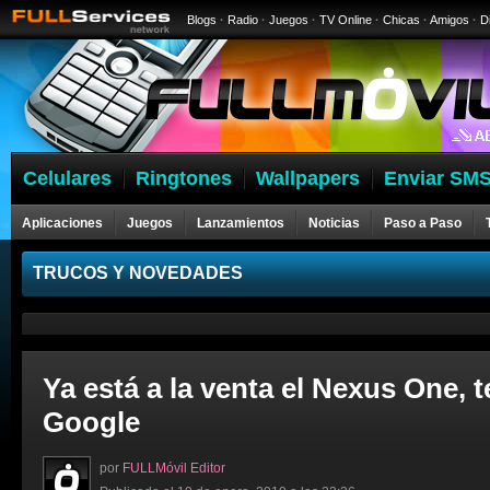
Blogs
·
Radio
·
Juegos
·
TV Online
·
Chicas
·
Amigos
·
D
Celulares
Ringtones
Wallpapers
Enviar SMS
Aplicaciones
Juegos
Lanzamientos
Noticias
Paso a Paso
Celulares
TRUCOS Y NOVEDADES
Ya está a la venta el Nexus One, 
Google
por
FULLMóvil Editor