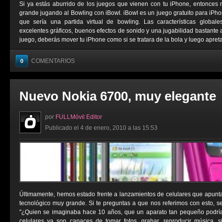
Si ya estás aburrido de los juegos que vienen con tu iPhone, entonces 
grande jugando al Bowling con iBowl. iBowl es un juego gratuito para iPho
que sería una partida virtual de bowling. Las características globa
excelentes gráficos, buenos efectos de sonido y una jugabilidad bastante 
juego, deberás mover tu iPhone como si se tratara de la bola y luego apretar
COMENTARIOS
0
Nuevo Nokia 6700, muy elegante
por
FULLMóvil Editor
Publicado el 4 de enero, 2010 a las 15:53
Últimamente, hemos estado frente a lanzamientos de celulares que apunt
tecnológico muy grande. Si te preguntas a que nos referimos con esto, se
"¿Quien se imaginaba hace 10 años, que un aparato tan pequeño podría 
celulares ya son capaces de tomar fotos, grabar, reproducir música, si