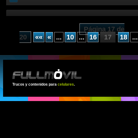
Página 17 de
20
««
«
...
10
...
16
17
18
...
Trucos y contenidos para
celulares
.