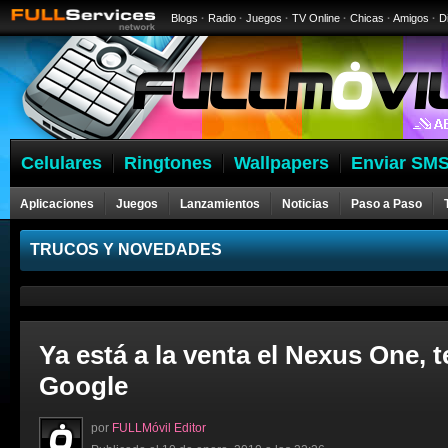
Blogs
·
Radio
·
Juegos
·
TV Online
·
Chicas
·
Amigos
·
D
Celulares
Ringtones
Wallpapers
Enviar SMS
Aplicaciones
Juegos
Lanzamientos
Noticias
Paso a Paso
Celulares
TRUCOS Y NOVEDADES
Ya está a la venta el Nexus One, 
Google
por
FULLMóvil Editor