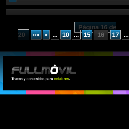
Página 16 de
20
««
«
...
10
...
15
16
17
...
Trucos y contenidos para
celulares
.