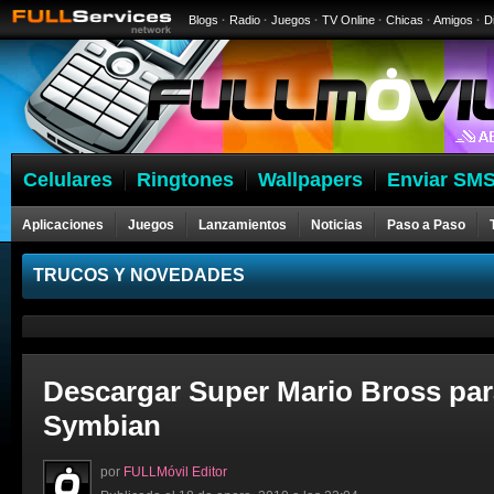
Blogs
·
Radio
·
Juegos
·
TV Online
·
Chicas
·
Amigos
·
D
Celulares
Ringtones
Wallpapers
Enviar SMS
Aplicaciones
Juegos
Lanzamientos
Noticias
Paso a Paso
Celulares
TRUCOS Y NOVEDADES
Descargar Super Mario Bross par
Symbian
por
FULLMóvil Editor